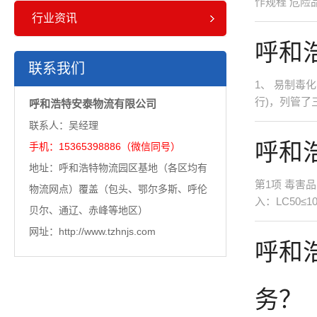
作规程 危险
行业资讯
呼和
联系我们
1、 易制毒
行)，列管了
呼和浩特安泰物流有限公司
联系人：吴经理
呼和
手机：15365398886（微信同号）
地址：呼和浩特物流园区基地（各区均有
第1项 毒害品 
物流网点）覆盖（包头、鄂尔多斯、呼伦
入：LC50≤
贝尔、通辽、赤峰等地区）
网址：http://www.tzhnjs.com
呼和
务？