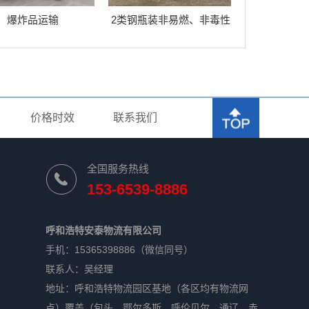
爆炸品运输
2类钢瓶装非易燃、非毒性
气体运输车
价格时效
联系我们
全国服务热线
153-6539-8886
呼和浩特安泰物流有限公司
手机：15365398886（微信同号）
联系人：吴经理
地址：呼和浩特物流园区基地（各区均有物流网
点）覆盖（包头、鄂尔多斯、呼伦贝尔、通辽、赤