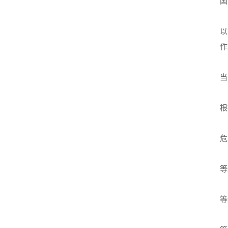
国
以
作
当
根
危
等
等